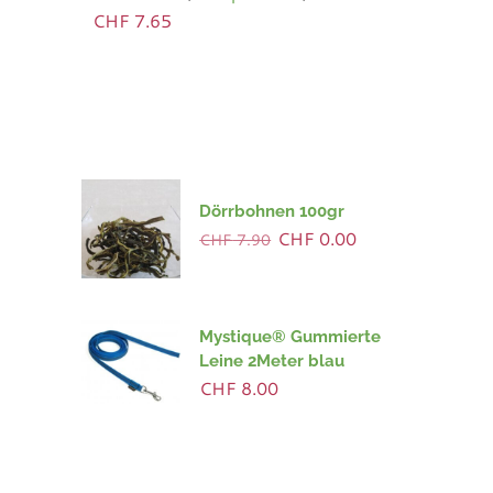
CHF
7.65
Dörrbohnen 100gr
Ursprünglicher
Aktueller
CHF
0.00
CHF
7.90
Preis
Preis
war:
ist:
CHF 7.90
CHF 0.00.
Mystique® Gummierte
Leine 2Meter blau
CHF
8.00