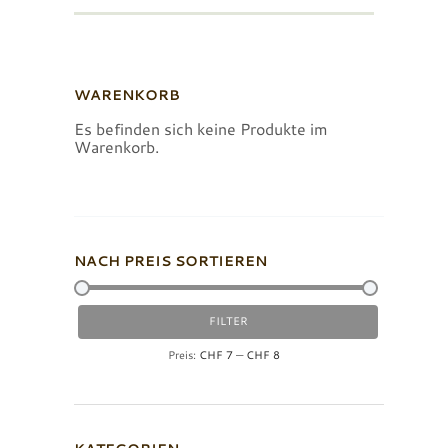
WARENKORB
Es befinden sich keine Produkte im
Warenkorb.
NACH PREIS SORTIEREN
Min.
Max.
FILTER
Preis
Preis
Preis:
CHF 7
—
CHF 8