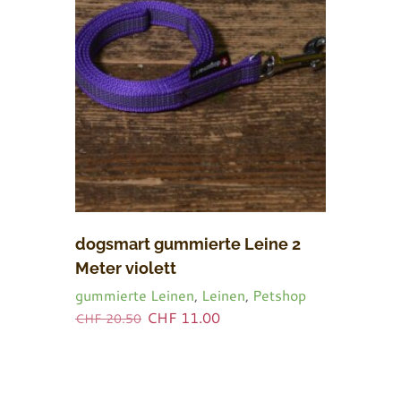
dogsmart gummierte Leine 2
Meter violett
gummierte Leinen
,
Leinen
,
Petshop
Ursprünglicher
Aktueller
CHF
11.00
CHF
20.50
Preis
Preis
war:
ist:
CHF 20.50
CHF 11.00.