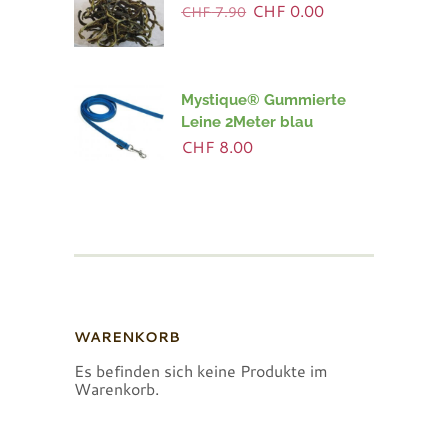
Ursprünglicher
Aktueller
CHF
0.00
CHF
7.90
Preis
Preis
war:
ist:
CHF 7.90
CHF 0.00.
Mystique® Gummierte
Leine 2Meter blau
CHF
8.00
WARENKORB
Es befinden sich keine Produkte im
Warenkorb.