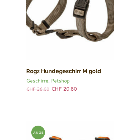
Rogz Hundegeschirr M gold
Geschirre
,
Petshop
Ursprünglicher
Aktueller
CHF
20.80
CHF
26.00
Preis
Preis
war:
ist:
CHF 26.00
CHF 20.80.
ANGE