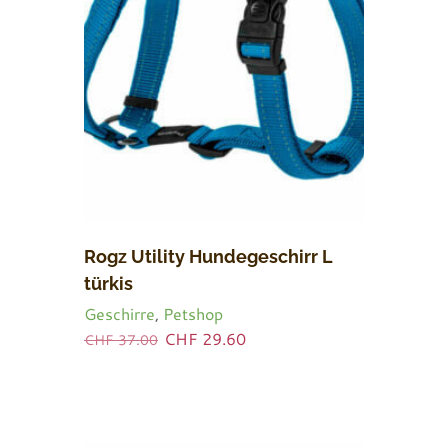
Rogz Utility Hundegeschirr L
türkis
Geschirre
,
Petshop
Ursprünglicher
Aktueller
CHF
29.60
CHF
37.00
Preis
Preis
war:
ist:
CHF 37.00
CHF 29.60.