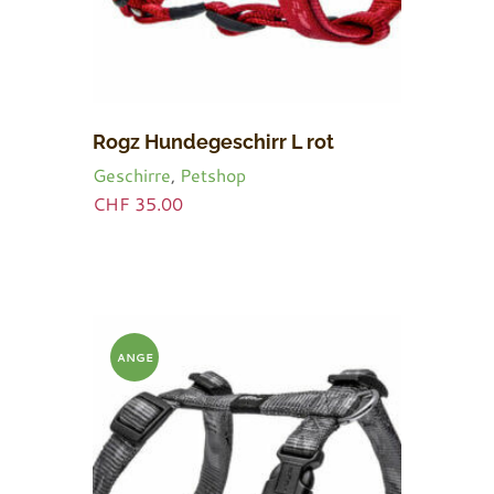
Rogz Hundegeschirr L rot
Geschirre
,
Petshop
CHF
35.00
ANGE
BOT!