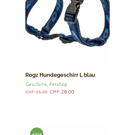
Rogz Hundegeschirr L blau
Geschirre
,
Petshop
Ursprünglicher
Aktueller
CHF
28.00
CHF
35.00
Preis
Preis
war:
ist:
CHF 35.00
CHF 28.00.
ANGE