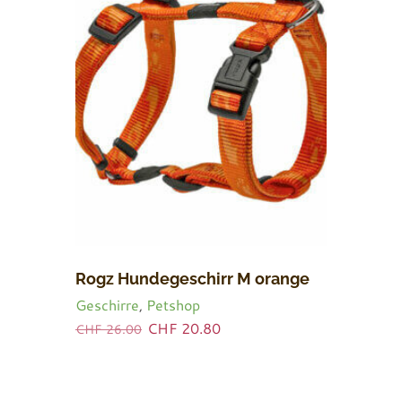
BOT!
Rogz Hundegeschirr M orange
Geschirre
,
Petshop
Ursprünglicher
Aktueller
CHF
20.80
CHF
26.00
Preis
Preis
war:
ist:
CHF 26.00
CHF 20.80.