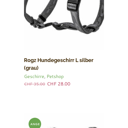
Rogz Hundegeschirr L silber
(grau)
Geschirre
,
Petshop
Ursprünglicher
Aktueller
CHF
28.00
CHF
35.00
Preis
Preis
war:
ist:
CHF 35.00
CHF 28.00.
ANGE