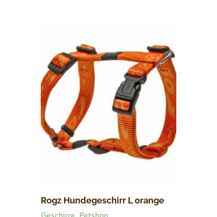
CHF 35.00
CHF 28.00.
Rogz Hundegeschirr L orange
Geschirre
,
Petshop