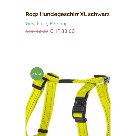
Rogz Hundegeschirr XL schwarz
Geschirre
,
Petshop
Ursprünglicher
Aktueller
CHF
33.60
CHF
42.00
Preis
Preis
war:
ist:
CHF 42.00
CHF 33.60.
ANGE
BOT!