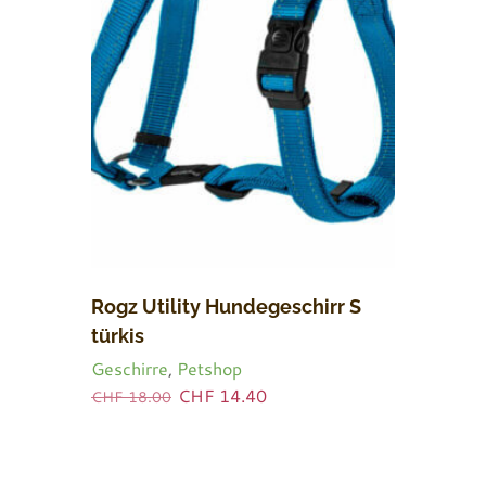
Rogz Utility Hundegeschirr S
türkis
Geschirre
,
Petshop
Ursprünglicher
Aktueller
CHF
14.40
CHF
18.00
Preis
Preis
war:
ist:
CHF 18.00
CHF 14.40.