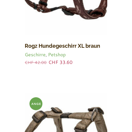
Rogz Hundegeschirr XL braun
Geschirre
,
Petshop
Ursprünglicher
Aktueller
CHF
33.60
CHF
42.00
Preis
Preis
war:
ist:
CHF 42.00
CHF 33.60.
ANGE
BOT!