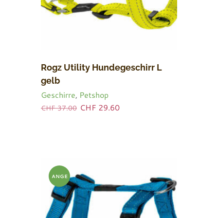
Rogz Utility Hundegeschirr L
gelb
Geschirre
,
Petshop
Ursprünglicher
Aktueller
CHF
29.60
CHF
37.00
Preis
Preis
war:
ist:
CHF 37.00
CHF 29.60.
ANGE
BOT!