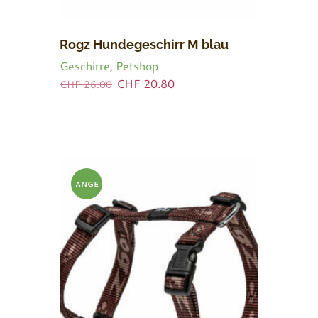
Rogz Hundegeschirr M blau
Geschirre
,
Petshop
Ursprünglicher
Aktueller
CHF
20.80
CHF
26.00
Preis
Preis
war:
ist:
CHF 26.00
CHF 20.80.
ANGE
BOT!