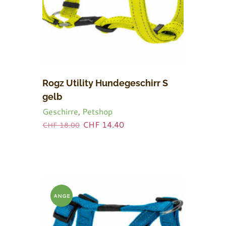
Rogz Utility Hundegeschirr S
gelb
Geschirre
,
Petshop
Ursprünglicher
Aktueller
CHF
14.40
CHF
18.00
Preis
Preis
war:
ist:
CHF 18.00
CHF 14.40.
ANGE
BOT!