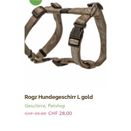
BOT!
Rogz Hundegeschirr L gold
Geschirre
,
Petshop
Ursprünglicher
Aktueller
CHF
28.00
CHF
35.00
Preis
Preis
war:
ist: