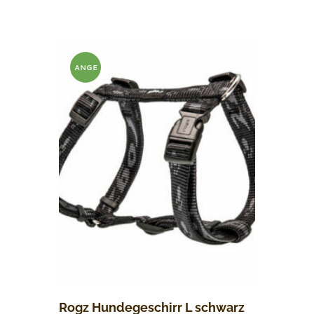
CHF 42.00
CHF 33.60.
ANGE
BOT!
Rogz Hundegeschirr L schwarz