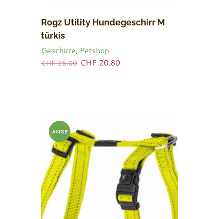
Rogz Utility Hundegeschirr M
türkis
Geschirre
,
Petshop
Ursprünglicher
Aktueller
CHF
20.80
CHF
26.00
Preis
Preis
war:
ist:
CHF 26.00
CHF 20.80.
ANGE
BOT!