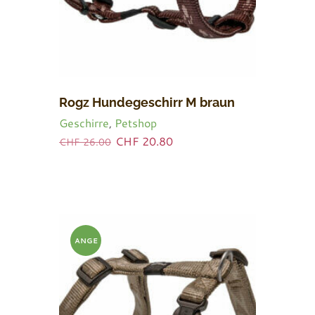
Rogz Hundegeschirr M braun
Geschirre
,
Petshop
Ursprünglicher
Aktueller
CHF
20.80
CHF
26.00
Preis
Preis
war:
ist:
CHF 26.00
CHF 20.80.
ANGE
BOT!