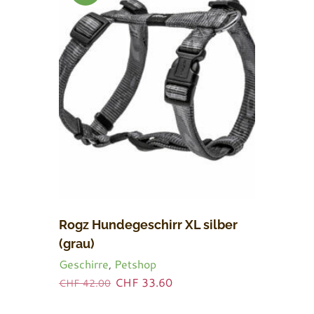
BOT!
Rogz Hundegeschirr XL silber
(grau)
Geschirre
,
Petshop
Ursprünglicher
Aktueller
CHF
33.60
CHF
42.00
Preis
Preis
war:
ist: