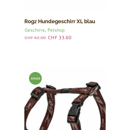
Rogz Hundegeschirr XL blau
Geschirre
,
Petshop
Ursprünglicher
Aktueller
CHF
33.60
CHF
42.00
Preis
Preis
war:
ist:
CHF 42.00
CHF 33.60.
ANGE
BOT!