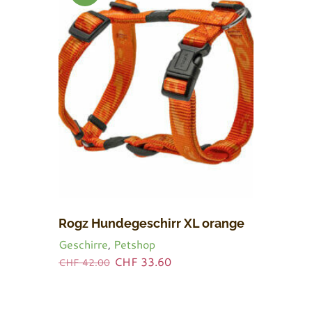
BOT!
Rogz Hundegeschirr XL orange
Geschirre
,
Petshop
Ursprünglicher
Aktueller
CHF
33.60
CHF
42.00
Preis
Preis
war:
ist:
CHF 42.00
CHF 33.60.