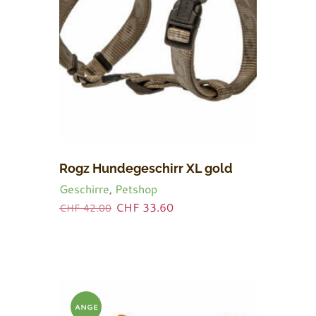
Rogz Hundegeschirr XL gold
Geschirre
,
Petshop
Ursprünglicher
Aktueller
CHF
33.60
CHF
42.00
Preis
Preis
war:
ist:
CHF 42.00
CHF 33.60.
ANGE