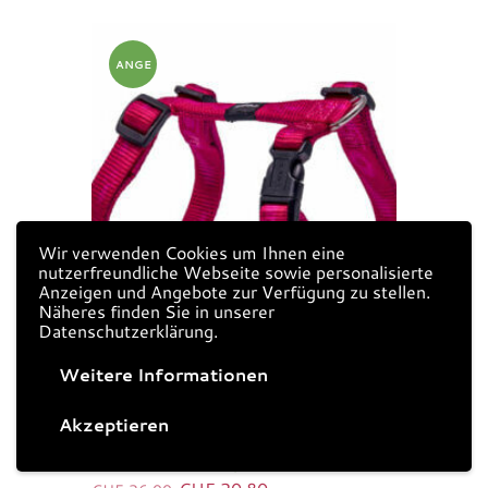
ANGE
BOT!
Wir verwenden Cookies um Ihnen eine
nutzerfreundliche Webseite sowie personalisierte
Anzeigen und Angebote zur Verfügung zu stellen.
Näheres finden Sie in unserer
Datenschutzerklärung.
Weitere Informationen
Akzeptieren
Rogz Hundegeschirr M pink
Geschirre
,
Petshop
Ursprünglicher
Aktueller