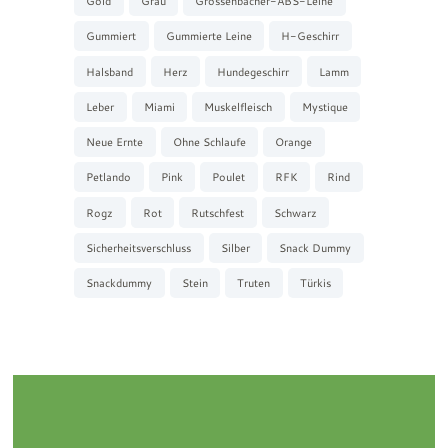
Gold
Grau
Grossenbacher-ABS-Leine
Gummiert
Gummierte Leine
H-Geschirr
Halsband
Herz
Hundegeschirr
Lamm
Leber
Miami
Muskelfleisch
Mystique
Neue Ernte
Ohne Schlaufe
Orange
Petlando
Pink
Poulet
RFK
Rind
Rogz
Rot
Rutschfest
Schwarz
Sicherheitsverschluss
Silber
Snack Dummy
Snackdummy
Stein
Truten
Türkis