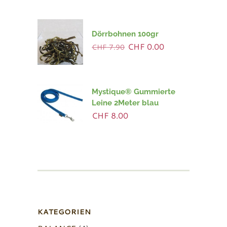
Dörrbohnen 100gr
Ursprünglicher
Aktueller
CHF
0.00
CHF
7.90
Preis
Preis
war:
ist:
CHF 7.90
CHF 0.00.
Mystique® Gummierte
Leine 2Meter blau
CHF
8.00
KATEGORIEN