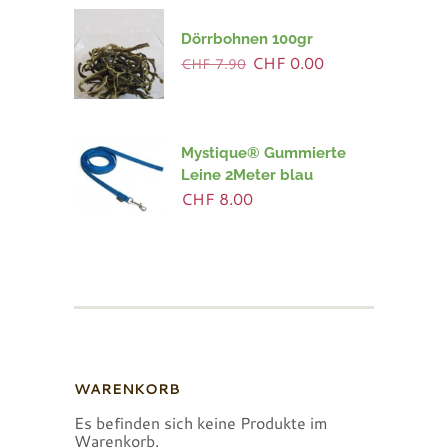
Dörrbohnen 100gr
Ursprünglicher
Aktueller
CHF
0.00
CHF
7.90
Preis
Preis
war:
ist:
CHF 7.90
CHF 0.00.
Mystique® Gummierte
Leine 2Meter blau
CHF
8.00
WARENKORB
Es befinden sich keine Produkte im
Warenkorb.