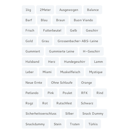
1kg
2Meter
Ausgewogen
Balance
Barf
Blau
Braun
Buon Viando
Frisch
Futterbeutel
Gelb
Geschirr
Gold
Grau
Grossenbacher-ABS-Leine
Gummiert
Gummierte Leine
H-Geschirr
Halsband
Herz
Hundegeschirr
Lamm
Leber
Miami
Muskelfleisch
Mystique
Neue Ernte
Ohne Schlaufe
Orange
Petlando
Pink
Poulet
RFK
Rind
Rogz
Rot
Rutschfest
Schwarz
Sicherheitsverschluss
Silber
Snack Dummy
Snackdummy
Stein
Truten
Türkis