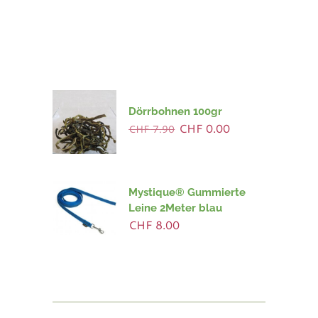
Dörrbohnen 100gr
Ursprünglicher
Aktueller
CHF
0.00
CHF
7.90
Preis
Preis
war:
ist:
CHF 7.90
CHF 0.00.
Mystique® Gummierte
Leine 2Meter blau
CHF
8.00