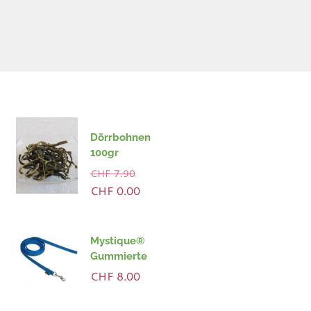
Dörrbohnen
100gr
Ursprünglicher
CHF
7.90
Preis
Aktueller
CHF
0.00
war:
Preis
CHF 7.90
ist:
CHF 0.00.
Mystique®
Gummierte
Leine 2Meter
CHF
8.00
blau