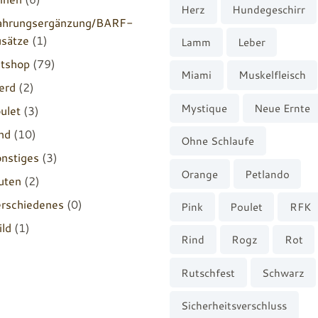
Herz
Hundegeschirr
hrungsergänzung/BARF-
sätze
(1)
Lamm
Leber
tshop
(79)
Miami
Muskelfleisch
erd
(2)
Mystique
Neue Ernte
ulet
(3)
nd
(10)
Ohne Schlaufe
nstiges
(3)
Orange
Petlando
uten
(2)
rschiedenes
(0)
Pink
Poulet
RFK
ld
(1)
Rind
Rogz
Rot
Rutschfest
Schwarz
Sicherheitsverschluss