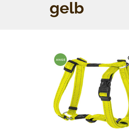
gelb
ANGE
BOT!