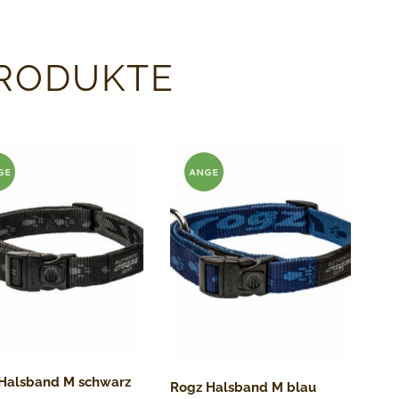
PRODUKTE
GE
ANGE
T!
BOT!
Halsband M schwarz
Rogz Halsband M blau