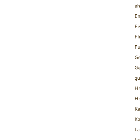
eh
En
Fi
Fl
Fu
G
Ge
gu
Ha
Ho
Ka
Ka
L
Le