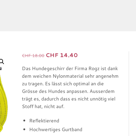
CHF
14.40
Ursprünglicher
Aktueller
CHF
18.00
Preis
Preis
Das Hundegeschirr der Firma Rogz ist dank
war:
ist:
dem weichen Nylonmaterial sehr angenehm
CHF 18.00
CHF 14.40.
zu tragen. Es lässt sich optimal an die
Grösse des Hundes anpassen. Ausserdem
trägt es, dadurch dass es nicht unnötig viel
Stoff hat, nicht auf.
Reflektierend
Hochwertiges Gurtband