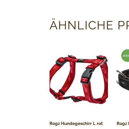
ÄHNLICHE 
AN
BO
Rogz Hundegeschirr L rot
Rogz 