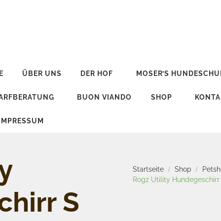
E
ÜBER UNS
DER HOF
MOSER’S HUNDESCHU
BARFBERATUNG
BUON VIANDO
SHOP
KONTA
IMPRESSUM
y
Startseite
Shop
Pets
Rogz Utility Hundegeschirr
hirr S