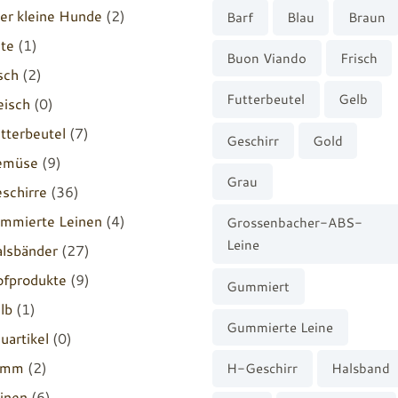
er kleine Hunde
(2)
Barf
Blau
Braun
te
(1)
Buon Viando
Frisch
sch
(2)
Futterbeutel
Gelb
eisch
(0)
tterbeutel
(7)
Geschirr
Gold
emüse
(9)
Grau
schirre
(36)
mmierte Leinen
(4)
Grossenbacher-ABS-
Leine
lsbänder
(27)
fprodukte
(9)
Gummiert
lb
(1)
Gummierte Leine
uartikel
(0)
amm
(2)
H-Geschirr
Halsband
inen
(6)