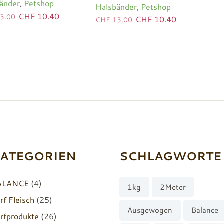
änder
,
Petshop
Halsbänder
,
Petshop
Ursprünglicher
Aktueller
CHF
10.40
3.00
Ursprünglicher
Aktueller
CHF
10.40
CHF
13.00
Preis
Preis
Preis
Preis
war:
ist:
war:
ist:
CHF 13.00
CHF 10.40.
CHF 13.00
CHF 10.40.
ATEGORIEN
SCHLAGWORTE
ALANCE
(4)
1kg
2Meter
rf Fleisch
(25)
Ausgewogen
Balance
rfprodukte
(26)